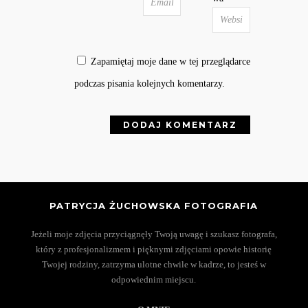
Zapamiętaj moje dane w tej przeglądarce
podczas pisania kolejnych komentarzy.
PATRYCJA ŻUCHOWSKA FOTOGRAFIA
Jeżeli moje zdjęcia przyciągnęły Twoją uwagę i szukasz fotografa,
który z profesjonalizmem i pięknymi zdjęciami opowie historię
Twojej rodziny, zatrzyma ulotne chwile w kadrze, to jesteś w
odpowiednim miejscu.