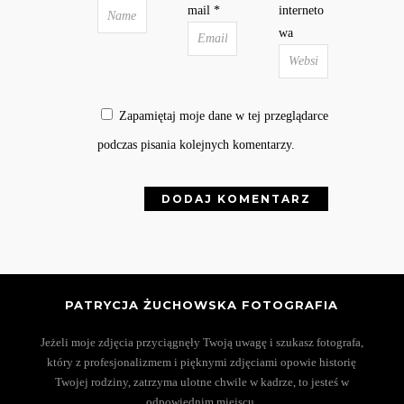
mail
*
interneto
wa
Zapamiętaj moje dane w tej przeglądarce
podczas pisania kolejnych komentarzy.
PATRYCJA ŻUCHOWSKA FOTOGRAFIA
Jeżeli moje zdjęcia przyciągnęły Twoją uwagę i szukasz fotografa,
który z profesjonalizmem i pięknymi zdjęciami opowie historię
Twojej rodziny, zatrzyma ulotne chwile w kadrze, to jesteś w
odpowiednim miejscu.